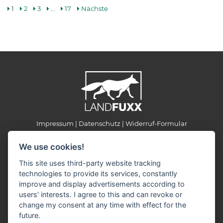
1
2
3
…
17
Nächste
Impressum
Datenschutz
Widerruf-Formular
Cookie-Einstellungen ändern
We use cookies!
This site uses third-party website tracking
LANDFUXX BLD
technologies to provide its services, constantly
Berliner Straße 49
improve and display advertisements according to
16868 Wusterhausen / Dosse
users' interests. I agree to this and can revoke or
Telefon/WhatsApp: +49 33979 519077
change my consent at any time with effect for the
E-Mail:
info(at)landfuxx-bld.de
future.