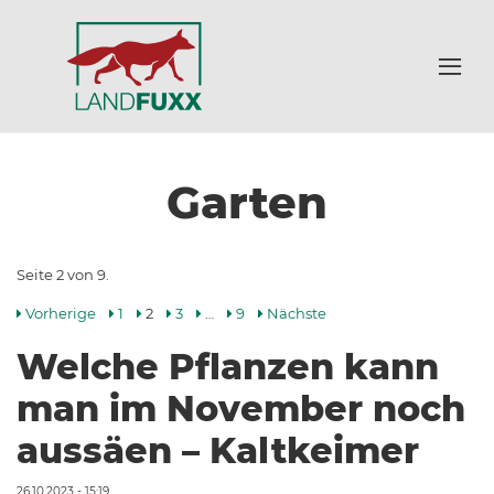
Garten
Seite 2 von 9.
Vorherige
1
2
3
…
9
Nächste
Welche Pflanzen kann
man im November noch
aussäen – Kaltkeimer
26.10.2023 - 15:19