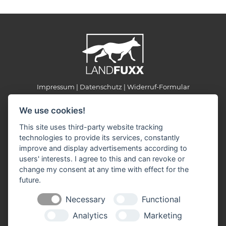
Impressum
Datenschutz
Widerruf-Formular
Cookie-Einstellungen ändern
We use cookies!
This site uses third-party website tracking
LANDFUXX BLD
technologies to provide its services, constantly
Berliner Straße 49
improve and display advertisements according to
16868 Wusterhausen / Dosse
users' interests. I agree to this and can revoke or
Telefon/WhatsApp: +49 33979 519077
change my consent at any time with effect for the
E-Mail:
info(at)landfuxx-bld.de
future.
Öffnungszeiten:
Necessary
Functional
Montag - Freitag: 8:30 - 18:00 Uhr
Samstag: 8:30 - 14:00 Uhr
Analytics
Marketing